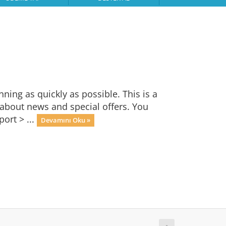
ng as quickly as possible. This is a
bout news and special offers. You
ort > ...
Devamını Oku »