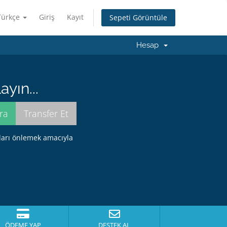
Türkçe
Giriş
Kayıt
Sepeti Görüntüle
Hesap
yın...
ları önlemek amacıyla
ÖDEME YAP
DESTEK AL